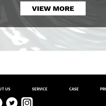
VIEW MORE
UT US
SERVICE
CASE
PR