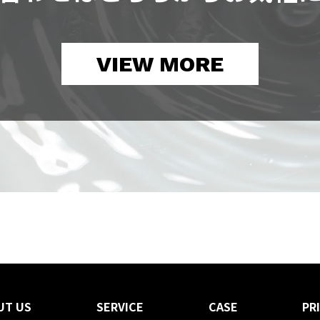
VIEW MORE
UT US
SERVICE
CASE
PR